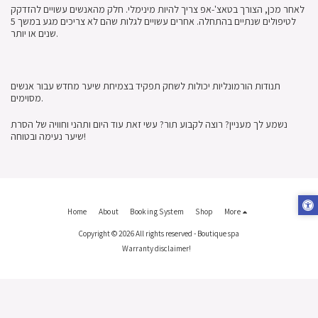
לאחר מכן, הצורך בטאצ'-אפ צריך להיות מינימלי. חלק מהאנשים עשויים להזדקק
לטיפולים שנתיים בהתחלה. אחרים עשויים לגלות שהם לא צריכים מגע במשך 5
שנים או יותר.
תנודות הורמונליות יכולות לשחק תפקיד בצמיחת שיער מחדש עבור אנשים
מסוימים.
נשמע לך מעניין? רוצה לקבוע תור? עשי זאת עוד היום ותהני וחוויה של הסרת
שיער נעימה ובטוחה!
Home
About
Booking System
Shop
More
Copyright © 2026 All rights reserved -
Boutique spa
Warranty disclaimer!