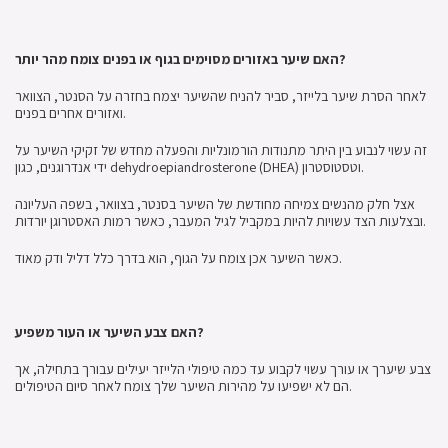
האם שיער באזורים מסוימים בגוף או בפנים צומח מהר יותר?
לאחר הסרת שיער בלייזר, סביר להניח שהשיער יצמח בחזרה על הסנטר, הצוואר
ואזורים אחרים בפנים.
זה עשוי לנבוע בין היתר מתנודות הורמונליות והפעלה מחדש של זקיקי השיער על
ידי אנדרוגנים, כגון dehydroepiandrosterone (DHEA) וטסטוסטרון.
אצל חלק מהנשים צמיחה מחודשת של השיער בסנטר, בצוואר, בשפה העליונה
ובצלעות הצד עשויות להיות במקביל לגיל המעבר, כאשר רמות האסטרוגן יורדות.
כאשר השיער אכן צומח על הגוף, הוא בדרך כלל דליל ודק מאוד.
האם צבע השיער או העור משפיע?
צבע שיערך או עורך עשוי לקבוע עד כמה טיפולי הלייזר יעילים עבורך בתחילה, אך
הם לא ישפיעו על מהירות השיער שלך צומח לאחר סיום הטיפולים.