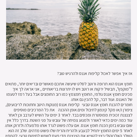
אז איך אפשר לאכול קליפות אננס ולהרגיש טוב?
חומץ אננס הוא תרופה ורוטב לסלט שיעשה אתכם מאושרים ובריאים יותר, מתאים
ל"מוקפץ", תבשיל ירקות או רוטב ויש לו יתרונות בריאותיים , אני אראה לך איך
מכינים חומץ אננס גולמי, החומץ חמצמץ כמו רוב החומצים אבל בעל רמז לטעמו
של האננס. ועוד דבר, קל להכין גם אותו.
חומרים להכנת חומץ אננס טבעי קליפות אננס (מנוקות היטב וחתוכות לריבועים),
ציפורן ו/או מקל קינמון לתיבול ומים.אופן ההכנה את כל המרכיבים מוסיפים
לצנצנת זכוכית מפוסטרת ומכסים בבד. לאחר 3 ימים על השיש לערבב וכן לאחר
עוד כמה ימים כדאי לאוורר ולמנוע צמיחה של עובש על פני השטח. בדרך כלל אין
שום עובש בזמן הכנת חומץ אננס. אם עלה פשוט לגרד אותו מלמעלה ולזרוק אותו.
לאחר 5 ימים החומץ יתחיל לבעבע ולהריח והריח שלו פשוט מדהים. שלב זה הוא
השלב האלכוהולי.רצוי להוציא את הצנצנת מדי פעם לשמש לחימום טבעי. להמתין