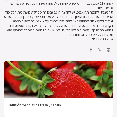
לפחות 21 יום בשלב זה הוא פשוט יהיה צלול, פחות מעונן ויקבל את טעמו המיוחד
גם את ריחו.
תה אננס להכנת תה אננס, יש לקרצף היטב (בעזרת מברשת קשה) את הקליפות
החיצוניות של האננס ולהניחן בסיר בינוני. עם 2 מקלות קינמון, ציפורן ופרוסת שורש
זנגביל קלוף אחד. להוסיף כ -4 ליטר מים. לבשל על אש נמוכה במשך 20-25
דקות, לכבות את האש, ולהניח למשרה לעבוד כך עוד כ- 25 דקות נוספות. זהו –
להגיש חם או קר; ממתיקים לפי הטעם. ולמי שאסור להמתיק אפשר להוסיף מעט
חמוציות ללא סוכר לכוס ההגשה.
שפע בריאות ❤
Infusión de hojas de fresa y canela