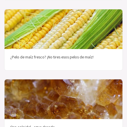
¿Pelo de maíz fresco? ¡No tires esos pelos de maíz!
Oro coloidal - agua dorada