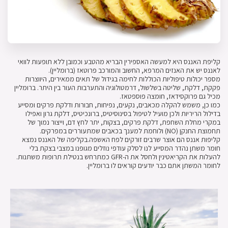
קליפת האננס היא למעשה האספירין הבריא מהטבע וכמובן ללא תופעות לוואי
לאננס יש את האנזים המרפא, החשוב והמורכב פרוטאז (ברומליין).
מספר יכולות טיפוליות הכוללות לחימה בגידול של תאים ממאירים, היווצרות
פקקת, דלקת, שליטה בשלשול, דרמטולוגיה והתערבות העור בין היתר. ברומליין
מכיל גם פרוקסידאז, חומצה פוספטאז.
כמו כן, משמש להקלה מכאבים, נקעים, נפיחות, חבורות ודלקת פרקים ומסייע
בדילול הריריות ולכן מועיל לטיפול בסינוסיטיס, ברונכיטיס, דלקת גרון ואפילו
במקרי מחלת השחפת, דלקת פרקים, בצקות, יתר לחץ דם, וייצור נמוך של
תחמוצת החנקן (NO) ולוחמת למענך בכאבים שמתעוררים במפרקים.
קליפות אננס הם אוצר שרבים זורקים לפח האשפה.בקליפה של האננס נמצא
חומר משתן נהדר המסייע לנו לסלק עודפי נוזלים מגופנו במצבי בצקת בלי
להעלות את הקריאטינין ולחסל את ה-GFR כמתרחש בנטילת תרופות משתנות.
לחומר המשתן אתם כבר יודעים קוראים לו ברומליין.