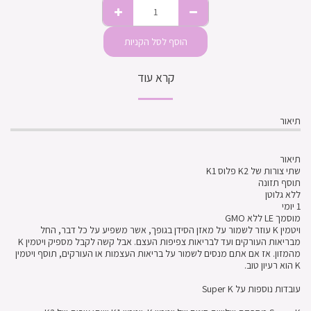
הוסף לסל הקניות
קרא עוד
תיאור
תיאור
שתי צורות של K2 פלוס K1
תוסף תזונה
ללא גלוטן
1 יומי
מוסמך LE ללא GMO
ויטמין K עוזר לשמור על מאזן הסידן בגופך, אשר משפיע על כל דבר, החל
מבריאות העורקים ועד לבריאות צפיפות העצם. אבל קשה לקבל מספיק ויטמין K
מהמזון. אז אם אתם מנסים לשמור על בריאות העצמות או העורקים, תוסף ויטמין
K הוא רעיון טוב.
עובדות נוספות על Super K