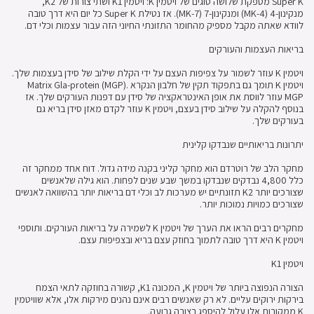
Super K מספקת שלושה סוגים של ויטמין K: ויטמין K1 ושתי צורות של K2,
מנקינון-4 (MK-4) ומנקינון-7 (MK-7). אז נטילת Super K כל יום היא דרך טובה
לוודא שאתה מקבל מספיק מהחומר התזונתי החיוני הזה עבור עצמות וכלי דם.
בריאות העצמות והעורקים
ויטמין K עוזר לשמור על צפיפות העצם על ידי הקלת שילוב של סידן בעצמות שלך.
ויטמין K תומך גם בתפקוד תקין של חלבון הנקרא Matrix Gla-protein (MGP).
MGP עוזר לווסת את אופן האינטראקציה של סידן עם דפנות העורקים שלך. אז
בנוסף להקלה על שילוב סידן בעצם, ויטמין K עוזר לקדם מאזן סידן בריא גם
בעורקים שלך.
יתרונות בריאותיים שנבדקו קלינית
מחקר הלב של רוטרדם הוא מחקר קליני בקנה מידה גדול. דוח אחד ממחקר זה
כלל 4,800 נבדקים שנבדקו במשך שבע שנים לפחות. הוא גילה שלאנשים
שצורכים יותר K2 תזונתיים יש מערכות לב וכלי דם בריאות יותר בהשוואה לאנשים
שצורכים כמויות נמוכות יותר.
מחקרים רבים הראו את הערך של ויטמין K לשמירה על בריאות העורקים. ותוספי
ויטמין K היא דרך טובה לתמוך בחוזק עצם בריא ובצפיפות עצם.
ויטמין K1
הצורה הנפוצה ביותר של ויטמין K, המכונה K1, קשורה בחוזקה לתאי הצמח
בירקות ירוקים עליים. לא רק שאנשים רבים אינם נהנים מירקות אלו, אלא שוויטמין
K ממקורות אלו עלול להיספג בצורה גרועה.