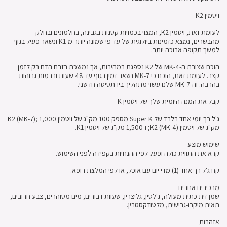
ויטמין K2
לעומת זאת, ויטמין K2, המצוי בכמויות קטנות בגבינה, בחלמונים ובחלק
מהבשרים, נמצא כזמינות ביולוגית של עד פי שמונה יותר מ-K1 ונשאר פעיל בגוף
למשך תקופה ארוכה יותר.
הוכח שצורת ה-MK-4 של K2 נספגת במהירות, אך נמשכת בזרם הדם רק לזמן
קצר. לעומת זאת, הוכח כי MK-7 נשאר זמין בגוף עד 48 שעות וברמות גבוהות
בהרבה. וה-MK-7 שלנו עשוי מתהליך ביו-תסיסה חדשני.
קבל את המנה היומית שלך של ויטמין K
ג'ל רך יומי אחד בלבד של Super K מספק 100 מק"ג של ויטמין K2 (MK-7); 1,000
מק"ג של ויטמין K2 (MK-4); ו-1,500 מק"ג של ויטמין K1.
שימוש מוצע
קרא את התווית כולה ופעל לפי ההנחיות בקפידה לפני השימוש.
קח ג'ל רך אחד (1) מדי יום עם אוכל, או לפי המלצת רופא.
מרכיבים אחרים
שמן זית כתית מעולה, ג'לטין, גליצרין, שעוות דבורים, מים מטוהרים, צבע חרובים,
תאית מיקרו-גבישית, מלטודקסטרין.
אזהרות