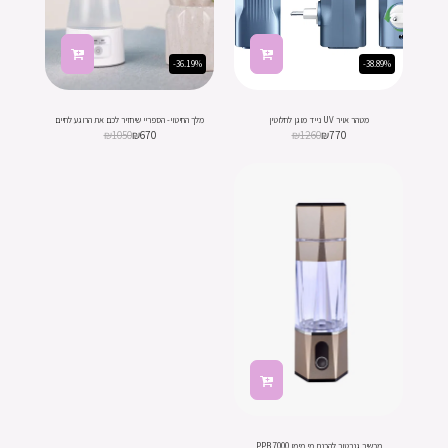
-36.19%
-38.89%
מטהר אויר UV נייד מוגן לחלוטין
מלך החיטוי- הספריי שיחזיר לכם את הרוגע לחיים
₪
1050
₪
670
₪
1260
₪
770
מכשיר גנרטור להכנת מי מימן 7000 PPB