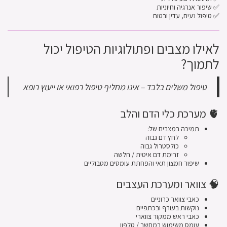
✅ שיפור אנרגיה וחיוניות
✅ טיפול נעים, עדין ובטוח
לאילו מצבים ופתולוגיות הטיפול יכול
לתמוך?
טיפול משלים בלבד – אינו מחליף טיפול רפואי או ייעוץ רופא
🫀 מערכת כלי הדם והלב
תמיכה במצבים של:
לחץ דם גבוה
כולסטרול גבוה
זרימת דם איטית / חלשה
שיפור חמצון תאי והפחתת עומסים מטבוליים
🧠 צוואר ומערכת העצבים
כאבי צוואר כרוניים
נוקשות בעורף ובכתפיים
כאבי ראש ממקור צווארי
עומס משימוש במחשב / טלפון