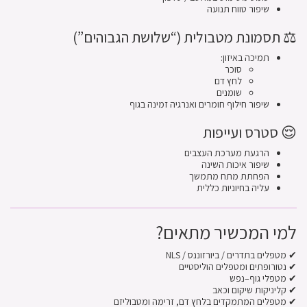
שיפור טווח תנועה
⚖️ תסמונת מטבולית (“שלושת הגבוהים”)
תמיכה באיזון:
סוכר
לחץ דם
שומנים
שיפור חילוף חומרים ואנרגיה זמינה בגוף
😌 סטרס ועייפות
הרגעת מערכת העצבים
שיפור איכות השינה
הפחתת מתח מתמשך
עליה בחיוניות כללית
למי המכשיר מתאים?
✔ מטפלים בתדרים / ביורזוננס / NLS
✔ נטורופתים ומטפלים הוליסטיים
✔ מטפלי גוף–נפש
✔ קליניקות שיקום וכאב
✔ מטפלים המתמקדים בלחץ דם, זרימה ומטבוליזם