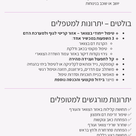
יושב או שוכב בנינוחות
בולטים – יתרונות למטפלים
🔹
טיפול ייחודי בצוואר – אזור קריטי לגוף ולמערכת הדם
🔹
3 השפעות במכשיר אחד
:
הקרנת דם בצוואר
טיפול מקומי בכאב ודלקת
גירוי נקודות דיקור באזור עמוד השדרה הצווארי
🔹
קל לתפעול וענידה מהירה
🔹 קומפקטי, נייד ומתאים לקליניקה או לטיפול ביתי בהנחיה
🔹 משתלב עם תדרים, ביורזוננס, תזונה וטיפול רגשי
🔹 מאפשר בניית תוכניות וסדרות טיפול
🔹 מייצר
בידול מקצועי והכנסה נוספת
יתרונות מורגשים למטופלים
✅ תחושת קלילות באזור הצוואר והעורף
✅ שיפור זרימת דם וחמצון
✅ הפחתת כאב ונוקשות
✅ שחרור שרירי צוואר ועורף
✅ הפחתת סחרחורת ולחץ בראש
✅ תחושת רוגע כללית