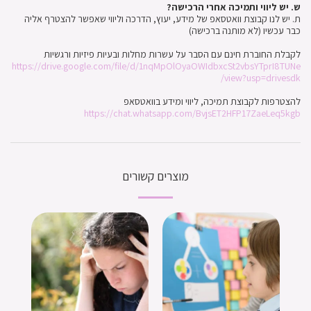
ש. יש ליווי ותמיכה אחרי הרכישה?
ת. יש לנו קבוצת וואטסאפ של מידע, יעוץ, הדרכה וליווי שאפשר להצטרף אליה
כבר עכשיו (לא מותנה ברכישה)
לקבלת החוברת חינם עם הסבר על עשרות מחלות ובעיות פיזיות ורגשיות
https://drive.google.com/file/d/1nqMpOlOyaOWIdbxcSt2vbsYTprI8TUNe
/view?usp=drivesdk
להצטרפות לקבוצת תמיכה, ליווי ומידע בוואטסאפ
https://chat.whatsapp.com/BvjsET2HFP17ZaeLeq5kgb
מוצרים קשורים