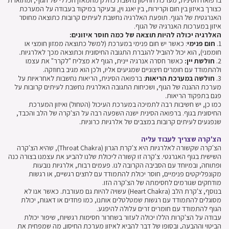
ברפואה הסינית, מערכת החיסון נחשבת כחלק מהמאזן הכללי של הגוף, ומתוארת
כצורך באיזון בין חום וקרירות, בין יאנג וין, ובעיקר במיקוד בעבודה על המערכת
האנרגטית של הגוף. תופעת האלרגיה נחשבת לעיתים קרובות כתוצאה מחוסר
איזון במערכות האנרגיה של הגוף.
האלרגיה יכולה להיות תוצאה של כמה חוסר איזונים:
1.
חום פנימי
: כאשר יש חום פנימי במערכת (למשל כתוצאה ממזון חומצי או
חוממני), הוא יכול להוביל להגברת התגובה החיסונית וכתוצאה מכך לאלרגיות.
2.
חולשת יין:
כאשר חסרה אנרגיה יינית, הגוף לא מצליח "לקרר" את עצמו
ולהתמודד עם חומרים חיצוניים שמגיעים אליו, ולכן הוא מגיב בחוזקה.
3.
חולשה במערכת הריאות
: ברפואה הסינית, הריאות נחשבות לאחראיות על
מערכת ההגנה של הגוף, ושכיחות התגובה האלרגית נחשבת לעיתים קרובות על
פגם בתפקוד הריאות.
כמו כן, יש חשיבות רבה לתמיכה במערכת העיכול (הטחול) ואיזון המערכת
החיסונית בגוף. ברפואה הסינית ישנה השפעה רבה על הצ'קרה של הלב והכבד,
שנפגעים לעיתים קרובות במצבים של אלרגיות כרוניות.
הצ'קרה שצריך לעבוד עליה
הצ'קרה שקשורה לאלרגיות היא צ'קרת הגרון (Throat Chakra), שהיא הצ'קרה
השישית בגוף האנרגטי. צ'קרה זו קשורה ליכולת שלנו להביע את עצמנו בצורה כנה
ופתוחה, ובמיוחד עם הסביבה הקרובה לנו. פעמים רבות, אלרגיות נובעות
מקונפליקטים פנימיים, חוסר יכולת להתמודד עם לחצים רגשיים, או רגשות
מודחקים שגורמים לחסימתה של הצ'קרה הזו.
בנוסף, צ'קרת הלב (Heart Chakra) עשויה להיות גם מעורבת. כאשר אנו לא
מסוגלים להתמודד עם רגשות שמטלטלים אותנו, כמו פחדים או דאגות, יכולת
הגוף להתמודד עם חומרים זרים עלולה להיפגע.
עבודה על הצ'קרות הללו יכולה לעזור בשחרור חסימות רגשיות, שיפור יכולת
הביטוי וההבעה, ובסופו של דבר להביא לאיזון מערכת החיסון, מה שמפחית את