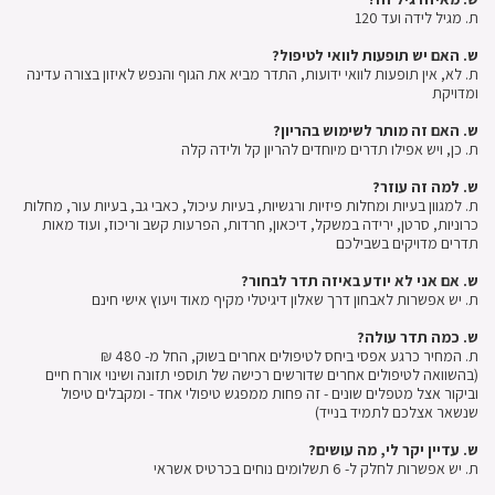
ת. מגיל לידה ועד 120
ש. האם יש תופעות לוואי לטיפול?
ת. לא, אין תופעות לוואי ידועות, התדר מביא את הגוף והנפש לאיזון בצורה עדינה
ומדויקת
ש. האם זה מותר לשימוש בהריון?
ת. כן, ויש אפילו תדרים מיוחדים להריון קל ולידה קלה
ש. למה זה עוזר?
ת. למגוון בעיות ומחלות פיזיות ורגשיות, בעיות עיכול, כאבי גב, בעיות עור, מחלות
כרוניות, סרטן, ירידה במשקל, דיכאון, חרדות, הפרעות קשב וריכוז, ועוד מאות
תדרים מדויקים בשבילכם
ש. אם אני לא יודע באיזה תדר לבחור?
ת. יש אפשרות לאבחון דרך שאלון דיגיטלי מקיף מאוד ויעוץ אישי חינם
ש. כמה תדר עולה?
ת. המחיר כרגע אפסי ביחס לטיפולים אחרים בשוק, החל מ- 480 ₪
(בהשוואה לטיפולים אחרים שדורשים רכישה של תוספי תזונה ושינוי אורח חיים
וביקור אצל מטפלים שונים - זה פחות ממפגש טיפולי אחד - ומקבלים טיפול
שנשאר אצלכם לתמיד בנייד)
ש. עדיין יקר לי, מה עושים?
ת. יש אפשרות לחלק ל- 6 תשלומים נוחים בכרטיס אשראי