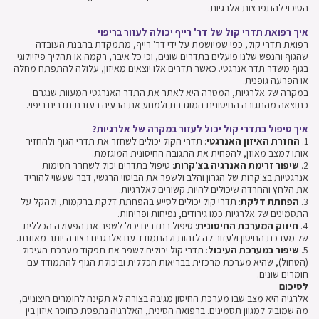
הסיכוי להתפרצות אלרגיות.
איך רפואת תדרי קול של דר' רייף יכולה לעזור בריפוי
רפואת תדרי קול, כפי שמיושמת על ידי דר' רייף, מתמקדת בהבנת העובדה
שהגוף והנפש שלנו פועלים בתדרים שונים, וכי כל איבר, רקמה או תהליך פיזיולוגי
בגוף משדר תדר אנרגטי. כאשר תדרים אלו יוצאים מאיזון, עלולה להתפתח מחלה
או הפרעה גופנית.
במקרה של אלרגיות, המטרה היא לאתר את התדר האנרגטי המעוות שנגרם
כתוצאה מהתגובה החיסונית המוגברת ולמנוע את הבעיה בעזרת תדרים ריפוי.
איך טיפול בתדרי קול יכול לעזור במקרה של אלרגיות?
1.
החזרת האיזון האנרגטי
: תדרי הקול יכולים לשחזר את תדרי הגוף ולהחזיר
אותו למצב מאוזן, להפחית את התגובה החיסונית המוגזמת.
2.
שיפור זרימת האנרגיה בצ'קרות
: טיפול בתדרים יכול לשחרר חסימות
אנרגטיות בצ'קרות של הגרון והלב ולשפר את הביטוי הרגשי, דבר שעשוי להוריד
את הלחץ והחרדה שיכולים להיות קשורים לאלרגיות.
3.
הפחתת דלקת
: תדרי קול יכולים לסייע בהפחתת דלקת ברקמות, ולהקל על
התסמינים של אלרגיות כמו גירודים, נפיחות ופריחות.
4.
חיזוק המערכת החיסונית
: טיפול בתדרים יכול לשפר את הפעולה הכללית
של מערכת החיסון ולעזור לה לזהות ולהתמודד עם אלרגנים בצורה יותר מאוזנת.
5.
שיפור במערכת העיכול
: תדרי קול יכולים לשפר את תפקוד מערכת העיכול
(הטחול), שהיא מערכת מרכזית בבריאות הכללית וביכולת הגוף להתמודד עם
חומרים שונים.
לסיכום
אלרגיה היא מצב שבו מערכת החיסון מגיבה בצורה לא תקינה לחומרים חיצוניים,
מה שמוביל למגוון תסמינים. ברפואה הסינית, האלרגיה נתפסת כחוסר איזון בין