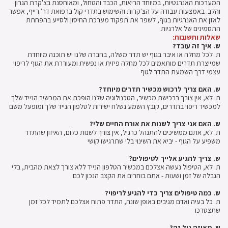
המערכות האנרגטיות, במיוחד הריאות, הכבד והטחול, ומאוחסנת בצ'קרת הגרון
והלב. באמצעות עבודה על הצ'קרות והשימוש בתדרי קול ברפואת דר' רייף, אפשר
לאזן את האנרגיות בגוף, לשפר את תפקוד מערכת החיסון ולסייע בהפחתת
התסמינים של אלרגיות.
שאלות ותשובות:
ש. איך זה עובד?
ת. לכל מחלה או איבר בגוף יש תדר משלה, בחברה שלנו יש תוכנה מיוחדת
שמייצרת תדרים מותאמים לכל מחלה פיזית או נפשית ומעוררת את הגוף לריפוי
עצמי דרך השמעת התדר לגוף
ש. האם צריך לרכוש מכשיר תדרים מיוחד?
ת. לא, אין צורך ברכישת מכשיר, הטכנולוגיה שלנו הופכת את המכשיר הנייד שלך
למכשיר ריפוי בתדרים, קובץ השמע נשלח ישירות לטלפון הנייד שלך ומופעל משם
ש. האם אני צריך לשנות את אורח החיים שלי?
ת. לא, אתם ממשיכים להתנהל כרגיל, אין צורך לשנות כלום, האיזון שהתדר
משפיע על הגוף - יביא את השינוי בלי שתרגישו קושי
ש. צריך להגיע אלייך לטיפולים?
ת. לא, הטיפול נעשה אצלכם במכשיר הטלפון הנייד ללא צורך לצאת מהבית, בלי
הגבלה של זמן ושעות - אתם בוחרים את הקצב הנכון לכם
ש. כמה טיפולים צריך כדי להגיע לריפוי?
ת. כל בעיה ואדם מגיבים באופן שונה, התדר פתוח אצלכם לתמיד לכל זמן
שתצטרכו
ש. מאיזה גיל זה?