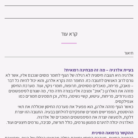
קרא עוד
תיאור
בעיית אלרגיה – מה זה מבחינה רפואית?
אלרגיה היא תגובה חיסונית לא רגילה של הגוף לחומר מסוים שנכנס אליו, אשר לא
גורם לרוב האנשים לתגובה כזו. החומר הזה נקרא אלרגן, והוא יכול להיות כל דבר
– מאבק, פריחה, מאכלים מסוימים, תרופות, חומרי ניקוי, ועוד. מערכת החיסון
מזהה את האלרגן כ"אויב" ומגיבה אליו בצורה חדה מדי, מה שגורם לסימפטומים
כמו גירודים, פריחות, עיטוש, קשיי נשימה, נזלת, וכן תסמינים חמורים כמו
אנפילקסיס.
כאשר הגוף מזהה אלרגן, הוא מפעיל את מערכת החיסון שכוללת את תאי
ההיסטמין, המפרישים חומרים שתפקידם להילחם בבעיה. התגובה הזו יוצרת
דלקת, ולמעשה יוצרת את הסימפטומים המוכרים של אלרגיה.
האלרגיה יכולה להיגרם ממגוון גורמים, כולל תורשה, סביבה, גורמים חיצוניים ועוד.
ההקשר ברפואה הסינית