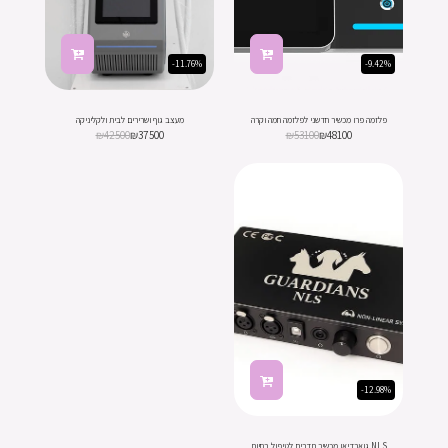
-11.76%
-9.42%
פלזמה פרו מכשיר חדשני לפלזמה חמה וקרה
מעצב גוף ושרירים לבית ולקליניקה
₪
42500
₪
37500
₪
53100
₪
48100
-12.98%
NLS גוארדיאן מכשיר תדרים לטיפול בחיות