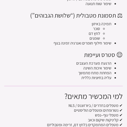
שיפור טווח תנועה
⚖️ תסמונת מטבולית (“שלושת הגבוהים”)
תמיכה באיזון:
סוכר
לחץ דם
שומנים
שיפור חילוף חומרים ואנרגיה זמינה בגוף
😌 סטרס ועייפות
הרגעת מערכת העצבים
שיפור איכות השינה
הפחתת מתח מתמשך
עליה בחיוניות כללית
למי המכשיר מתאים?
✔ מטפלים בתדרים / ביורזוננס / NLS
✔ נטורופתים ומטפלים הוליסטיים
✔ מטפלי גוף–נפש
✔ קליניקות שיקום וכאב
✔ מטפלים המתמקדים בלחץ דם, זרימה ומטבוליזם