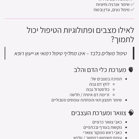
✅ שיפור אנרגיה וחיוניות
✅ טיפול נעים, עדין ובטוח
לאילו מצבים ופתולוגיות הטיפול יכול
לתמוך?
טיפול משלים בלבד – אינו מחליף טיפול רפואי או ייעוץ רופא
🫀 מערכת כלי הדם והלב
תמיכה במצבים של:
לחץ דם גבוה
כולסטרול גבוה
זרימת דם איטית / חלשה
שיפור חמצון תאי והפחתת עומסים מטבוליים
🧠 צוואר ומערכת העצבים
כאבי צוואר כרוניים
נוקשות בעורף ובכתפיים
כאבי ראש ממקור צווארי
עומס משימוש במחשב / טלפון