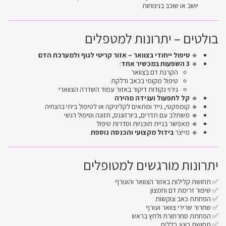
יושב או שוכב בנינוחות
בולטים – יתרונות למטפלים
🔹
טיפול ייחודי בצוואר – אזור קריטי לגוף ולמערכת הדם
🔹
3 השפעות במכשיר אחד
:
הקרנת דם בצוואר
טיפול מקומי בכאב ודלקת
גירוי נקודות דיקור באזור עמוד השדרה הצווארי
🔹
קל לתפעול וענידה מהירה
🔹 קומפקטי, נייד ומתאים לקליניקה או לטיפול ביתי בהנחיה
🔹 משתלב עם תדרים, ביורזוננס, תזונה וטיפול רגשי
🔹 מאפשר בניית תוכניות וסדרות טיפול
🔹 מייצר
בידול מקצועי והכנסה נוספת
יתרונות מורגשים למטופלים
✅ תחושת קלילות באזור הצוואר והעורף
✅ שיפור זרימת דם וחמצון
✅ הפחתת כאב ונוקשות
✅ שחרור שרירי צוואר ועורף
✅ הפחתת סחרחורת ולחץ בראש
✅ תחושת רוגע כללית