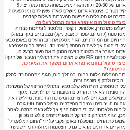
אדום של 20-30 דקות והגוף מזיע באותה כמות כמו ריצת 6
קילומטרים. אינפרא אדום מושלם לאלה שאין להם זמן לפעילות
סדירה או הסובלים מפציעות המעכבות פעילות קפדנית.
כיצד טיפול חום אינפרא אדום מבטל רעלים?
רעלים כמו נתרן, אלכוהול, ניקוטין, כולסטרול ומתכות כבדות
מסרטנות (קדמיום, עופרת, אבץ, ניקל) מצטברים בגוף במהלך
חיי היום יום המודרניים. הגוף מסלק את רוב הרעלים באופן טבעי
על ידי הזעה אך לעיתים התהליך איטי מדי. טיפול בחום אינפרא
אדום מעורר את בלוטות הזיעה המנקות את העור מרעלים.
טכנולוגיית החום FIR פשוט מאיצה את התהליך הטבעי של הגוף!
כיצד טיפול בחום אינפרא אדום משפר את המערכת
החיסונית?
רוב המחלות מלוות בחום. במהלך חום, הגוף מתחמם כדי לסלק
וירוסים ולתקוף סוכנים זרים.
עליית טמפרטורה זו היא שלב טבעי בתהליך הריפוי של המערכת
החיסונית והיא אחת הדרכים הטובות ביותר להיפטר מגוף
כימיקלים ומבקרים לא רצויים. המערכת החיסונית מחלישה את
אחיזת הווירוסים וצמיחת החיידקים. טיפול בחום FIR גורם
ל"חום מלאכותי "על ידי חימום הגוף אך ללא כאבי מחלה. לאחר
מכן, הגוף מתרחק ביתר קלות מאורגניזמים פולשים מכיוון
שמערכת החיסון מופעלת באופן עקבי על ידי "החום המלאכותי".
מחקרים אחרונים מראים גם כי הצטננות ומחלות דמויי שפעת