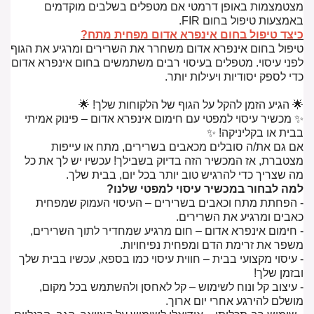
מצטמצמות באופן דרמטי אם מטפלים בשלבים מוקדמים
באמצעות טיפול בחום FIR.
כיצד טיפול בחום אינפרא אדום מפחית מתח?
טיפול בחום אינפרא אדום משחרר את השרירים ומרגיע את הגוף
לפני עיסוי. מטפלים בעיסוי רבים משתמשים בחום אינפרא אדום
כדי לספק יסודיות ויעילות יותר.
🌟 הגיע הזמן להקל על הגוף של הלקוחות שלך! 🌟
✨ מכשיר עיסוי למפטי עם חימום אינפרא אדום – פינוק אמיתי
בבית או בקליניקה! ✨
אם גם את/ה סובלים מכאבים בשרירים, מתח או עייפות
מצטברת, אז המכשיר הזה בדיוק בשבילך! עכשיו יש לך את כל
מה שצריך כדי להרגיש טוב יותר בכל יום, בבית שלך.
למה לבחור במכשיר עיסוי למפטי שלנו?
- הפחתת מתח וכאבים בשרירים – העיסוי העמוק שמפחית
כאבים ומרגיע את השרירים.
- חימום אינפרא אדום – חום מרגיע שמחדיר לתוך השרירים,
משפר את זרימת הדם ומפחית נפיחויות.
- עיסוי מקצועי בבית – חווית עיסוי כמו בספא, עכשיו בבית שלך
ובזמן שלך!
- עיצוב קל ונוח לשימוש – קל לאחסן ולהשתמש בכל מקום,
מושלם להירגע אחרי יום ארוך.