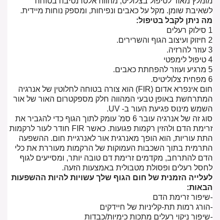
מומלץ מאוד לטיפול בצלוליט, מהווה אלטרנטיבה בטוחה
לשאיבת שומן. מקל על כאבים ונפיחות, ומספק נוחות מיידית.
מה ניתן לקבל בטיפול:
1 סילוק רעלים
2 חיזוק ועיצוב הגוף והשרירים.
3 עוזר להרזיה.
4 טיפול לימפטי
5 מרגיע ועוזר להפחתת כאבים.
6 מפחית צלוליטיס.
חום אינפרא אדום (FIR) הוא צורה בטוחה לחלוטין של אנרגיה
המתרחשת באופן טבעי המהווה חלק מספקטרום האור של אור
השמש מינוס פגיעת העור ב- UV.
סוג זה של אנרגיה עובר 6 סמ' עומק לתוך הגוף כדי להגביר את
זרימת הדם ולהזין רקמות פגועות. כאשר FIR חודר לעור לרקמות
התת עוריות, הוא הופך מאנרגית אור לאנרגיית חום. ההשפעה
התרמית בתוך השכבות העמוקות של הרקמות מעוררת את כלי
הדם להתרחב, מקדמים זרימת דם טובה יותר, ומסייעים לגוף
לחסל רעלים ופסולת מטבולית באמצעות הזעה.
לעלייה הזמנית של חום הגוף שלך עשויות להיות ההשפעות
הבאות:
-שיפור זרימת הדם
-הורג רמות תת-קליניות של חיידקים
-שיפור ניקוי רעלים מתכות כימיות/כבדות