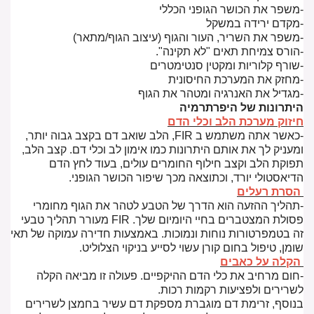
-משפר את הכושר הגופני הכללי
-מקדם ירידה במשקל
-משפר את השריר, העור והגוף (עיצוב הגוף/מתאר)
-הורס צמיחת תאים "לא תקינה".
-שורף קלוריות ומקטין סנטימטרים
-מחזק את המערכת החיסונית
-מגדיל את האנרגיה ומטהר את הגוף
היתרונות של היפרתרמיה
חיזוק מערכת הלב וכלי הדם
-כאשר אתה משתמש ב FIR, הלב שואב דם בקצב גבוה יותר,
ומעניק לך את אותם היתרונות כמו אימון לב וכלי דם. קצב הלב,
תפוקת הלב וקצב חילוף החומרים עולים, בעוד לחץ הדם
הדיאסטולי יורד, וכתוצאה מכך שיפור הכושר הגופני.
הסרת רעלים
-תהליך ההזעה הוא הדרך של הטבע לטהר את הגוף מחומרי
פסולת המצטברים בחיי היומיום שלך. FIR מעורר תהליך טבעי
זה בטמפרטורות נוחות ונמוכות. באמצעות חדירה עמוקה של תאי
שומן, טיפול בחום קורן עשוי לסייע בניקוי הצלוליט.
הקלה על כאבים
-חום מרחיב את כלי הדם ההיקפיים. פעולה זו מביאה הקלה
לשרירים ולפציעות רקמות רכות.
בנוסף, זרימת דם מוגברת מספקת דם עשיר בחמצן לשרירים