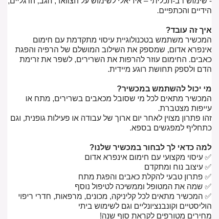
- שימוש רב-תכליתי – אידיאלי לשימוש על הצוואר, הגב, הרגליים,
הידיים והכתפיים.
איך זה עובד?
המכשיר משתמש בטכנולוגיית עיסוי מתקדמת עם חימום
אינפרא אדום, שמספק את השילוב המושלם של הרפיה והפגת
כאבים. החימום עוזר להרפות את השרירים, לשפר את זרימת
הדם ולספק תחושת רוגע מיידית.
מי יכול להשתמש במכשיר?
המכשיר מתאים לכל מי שסובל מכאבים בשרירים, מתח או
עייפות מצטברת.
זהו פתרון מצוין לאחר יום ארוך של עבודה או פעילות גופנית, וגם
כתחליף למפגשים בספא.
למה כדאי לך לבחור במכשיר שלנו?
✅ עיסוי מקצועי עם חימום אינפרא אדום
✅ עיצוב נוח ומתקדם
✅ פתרון טבעי להקלת כאבים והפגת מתח
✅ שמה את המטופל וממשיכה לטיפול נוסף
✅ המכשיר מתאים לכל קליניקה, מכונים, מרפאות, חדרי ריפוי
הוליסטיים וקונבנציונליים וגם לשימוש ביתי
מחירים מטורפים לקראת סוף שנה!