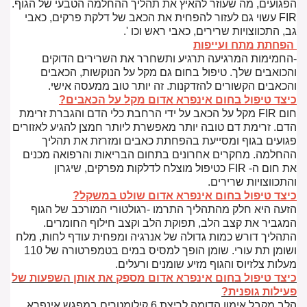
הפגועים, מה שעוזר להאיץ את תהליך ההחלמה הטבעי של הגוף.
FIR עשוי גם לעזור להפחית את הכאב של דלקת פרקים, כאבי
גב, התכווצויות שרירים, כאבי ראש וכו '.
הפחתת מתח ועייפות
-החמימות המרגיעה תרגיע ותשחרר את השרירים הדוקים
והכואבים שלך. טיפול בחום גם מקל על הנוקשות, הכאבים
והכאבים הקשורים להזדקנות. זה יותר טוב ממעסה אישי.
כיצד טיפול בחום אינפרא אדום מקל על הכאבים?
חום FIR מקל על הכאב על ידי הרחבת כלי הדם והגברת זרימת
הדם. זרימת דם טובה יותר מאפשרת ליותר חמצן להגיע לאזורים
פגועים בגוף ומסייעת בהפחתת כאבים ומזרזת את תהליך
ההחלמה. מחקרים אחרונים בתחום הבריאות והרפואה מכנים
את חום ה- FIR כטיפול מוצלח לדלקות מפרקים, שיגרון
והתכווצויות שרירים.
כיצד טיפול בחום אינפרא אדום שולט במשקל?
הזעה היא חלק מהתהליך התרמו -רגולטורי המורכב של הגוף
המגביר את קצב הלב, תפוקת הלב וקצב חילוף החומרים.
התהליך דורש כמות גדולה של אנרגיה ומפחית עודף לחות, מלח
ושומן תת עורי. שומן הופך למסיס במים בטמפרטורה של 110
מעלות צלזיוס והגוף מזיע שומנים ורעלים.
כיצד טיפול בחום אינפרא אדום מספק את אותן השפעות של
פעילות גופנית?
הלב מקבל אימון הדומה לריצת 6 קילומטרים במפגש אינפרא